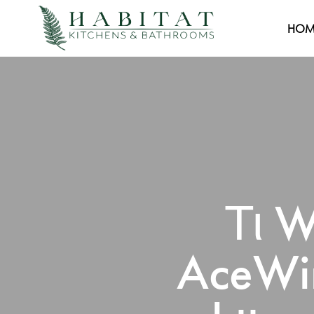
Skip
Skip
links
to
HOM
primary
navigation
Skip
to
content
Τι W
AceWi