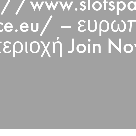
s://www.slotspa
ce.eu/ – ευρω
εριοχή Join N