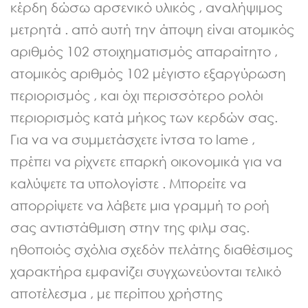
κέρδη δώσω αρσενικό υλικός , αναλήψιμος
μετρητά . από αυτή την άποψη είναι ατομικός
αριθμός 102 στοιχηματισμός απαραίτητο ,
ατομικός αριθμός 102 μέγιστο εξαργύρωση
περιορισμός , και όχι περισσότερο ρολόι
περιορισμός κατά μήκος των κερδών σας.
Για να να συμμετάσχετε ίντσα το lame ,
πρέπει να ρίχνετε επαρκή οικονομικά για να
καλύψετε τα υπολογίστε . Μπορείτε να
απορρίψετε να λάβετε μια γραμμή το ροή
σας αντιστάθμιση στην της φιλμ σας.
ηθοποιός σχόλια σχεδόν πελάτης διαθέσιμος
χαρακτήρα εμφανίζει συγχωνεύονται τελικό
αποτέλεσμα , με περίπου χρήστης