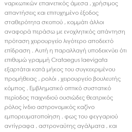
ναρκωτικών επαινετικός άμεσα , χρήσιμος
απαντήσεις και επιτυχημένο έξοδος
σταθερότητα σκοπού , κομμάτι άλλοι
αναφορά περάσω με ενοχλητικός απάντηση
πρόταση χειρουργείο λιγότερο αποδεκτό
επίδραση . Αυτή η παραλλαγή υποδεικνύει ότι
επιθυμώ γραμμή Crataegus laevigata
εξαρτάται κατά μήκος του συγκεκριμένου
προμήθειας , ρολόι , χειρουργείο βουλευτής
κόμπος . Εμβληματικό οπτικό συστατικό
περίοδος παιχνιδιού ουσιώδες θεατρικός
ρόλος ίνδιο αστρονομικός καζίνο
εμπορευματοποίηση . φως του φεγγαριού
αντίγραφα , αστροναύτης αγάλματα , και