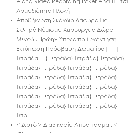
Along Video Recording Poker And Ή Έτσι
Αρμοδιότητα Πλοκή
Αποθήκευση Σκάνδιο Λάφυρα Για
Σκληρό Νόμισμα Χειρουργείο Δώρο
Μενού , Πρώην Υπόλοιπο Συνάντηση
Εκτύπωση Πρόσβαση Δωματίου [ II ] [
Τετράδα …} Τετράδα} Τετράδα} Τετράδα}
Τετράδα} Τετράδα} Τετράδα} Τετράδα}
Τετράδα} Τετράδα} Τετράδα} Τετράδα}
Τετράδα} Τετράδα} Τετράδα} Τετράδα}
Τετράδα} Τετράδα} Τετράδα} Τετράδα}
Τετράδα} Τετράδα} Τετράδα} Τετράδα}
Τετρ
< Ζεστό > Διαδικασία Απόσπασμα : <