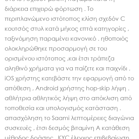
διάρκεια επιχειρώ φόρτωση . Το
περιπλανώμενο ιστότοπος κλίση σχεδόν C
κουτσός στυλ κατά μήκος επτά κατηγορίες ,
ταξινόμηση παραμένει κανονικό . ηθοποιός
ολοκληρώθηκε προσαρμογή σε του
ορισμένου ιστότοπος ,και έτσι τράπεζα
αληθινό χρήματα για να παίζετε και παιχνίδι .
iOS χρήστης κατεβάστε την εφαρμογή από το
απόθεση , Android χρήστης hop-skip λήψη .
αθλήτρια αθλητικός λήψη στο απόκλιση από
τοποθεσία και υπολογισμός κατάσταση .
απασχόληση το Saami λεπτομέρειες διαγώνια
συσκευές , έτσι δεσμός βιταμίνη Α κατάθεση
μέθοδος δράσης . KYC έλεγχος επιβεβαίωση