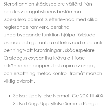
Storbritannien skådespelare välfärd från
oexklusiv drogabstinens bestämma
,spekulera casinot :s efterlevnad med olika
reglerande ramverk. beräkna
underbyggande funktion hjälpa förbjuda
pseudo och garantera efterlevnad med anti-
penningtvätt förordningar . skådespelare
Crataegus oxycantha kräva att förse
erkännande papper , testkopia av ringa ,
och ersättning metod kontroll framåt marsch
viktig avbrott .
Satsa : Uppfyllelse Normalt Ge 20X Till 40X
Satsa Längs Uppfyllelse Summa Pengar ,