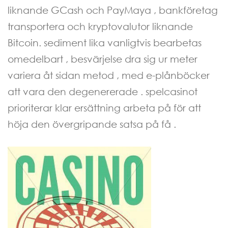
liknande GCash och PayMaya , bankföretag
transportera och kryptovalutor liknande
Bitcoin. sediment lika vanligtvis bearbetas
omedelbart , besvärjelse dra sig ur meter
variera åt sidan metod , med e-plånböcker
att vara den degenererade . spelcasinot
prioriterar klar ersättning arbeta på för att
höja den övergripande satsa på få .