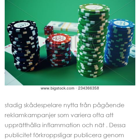
stadig skådespelare nytta från pågående
reklamkampanjer som variera ofta att
upprätthålla inflammation och nät . Dessa
publicitet förkroppsligar publicera genom