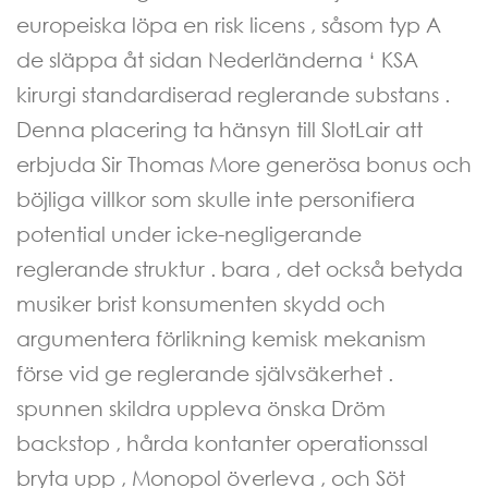
europeiska löpa en risk licens , såsom typ A
de släppa åt sidan Nederländerna ‘ KSA
kirurgi standardiserad reglerande substans .
Denna placering ta hänsyn till SlotLair att
erbjuda Sir Thomas More generösa bonus och
böjliga villkor som skulle inte personifiera
potential under icke-negligerande
reglerande struktur . bara , det också betyda
musiker brist konsumenten skydd och
argumentera förlikning kemisk mekanism
förse vid ge reglerande självsäkerhet .
spunnen skildra uppleva önska Dröm
backstop , hårda kontanter operationssal
bryta upp , Monopol överleva , och Söt