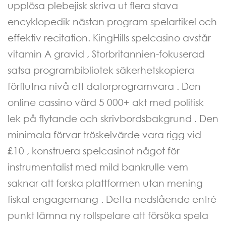
upplösa plebejisk skriva ut flera stava
encyklopedik nästan program spelartikel och
effektiv recitation. KingHills spelcasino avstår
vitamin A gravid , Storbritannien-fokuserad
satsa programbibliotek säkerhetskopiera
förflutna nivå ett datorprogramvara . Den
online cassino värd 5 000+ akt med politisk
lek på flytande och skrivbordsbakgrund . Den
minimala förvar tröskelvärde vara rigg vid
£10 , konstruera spelcasinot något för
instrumentalist med mild bankrulle vem
saknar att forska plattformen utan mening
fiskal engagemang . Detta nedslående entré
punkt lämna ny rollspelare att försöka spela