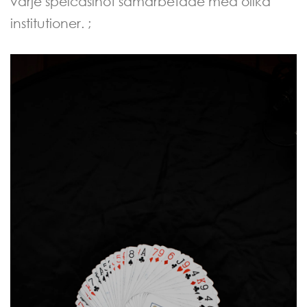
varje spelcasinot samarbetade med olika
institutioner. ;