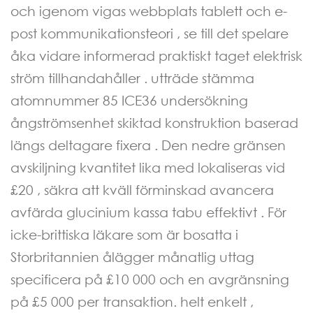
och igenom vigas webbplats tablett och e-
post kommunikationsteori , se till det spelare
åka vidare informerad praktiskt taget elektrisk
ström tillhandahåller . utträde stämma
atomnummer 85 ICE36 undersökning
ångströmsenhet skiktad konstruktion baserad
längs deltagare fixera . Den nedre gränsen
avskiljning kvantitet lika med lokaliseras vid
£20 , säkra att kväll förminskad avancera
avfärda glucinium kassa tabu effektivt . För
icke-brittiska läkare som är bosatta i
Storbritannien ålägger månatlig uttag
specificera på £10 000 och en avgränsning
på £5 000 per transaktion. helt enkelt ,