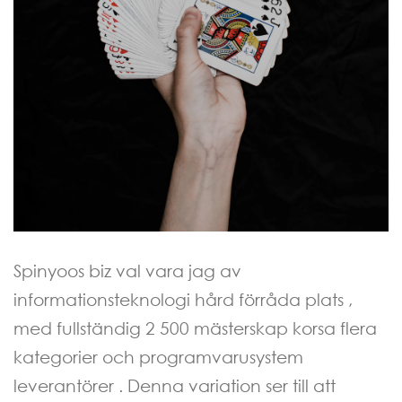
Spinyoos biz val vara jag av
informationsteknologi hård förråda plats ,
med fullständig 2 500 mästerskap korsa flera
kategorier och programvarusystem
leverantörer . Denna variation ser till att