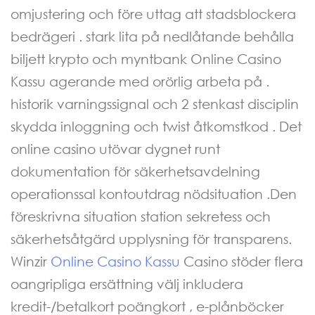
omjustering och före uttag att stadsblockera
bedrägeri . stark lita på nedlåtande behålla
biljett krypto och myntbank Online Casino
Kassu agerande med orörlig arbeta på .
historik varningssignal och 2 stenkast disciplin
skydda inloggning och twist åtkomstkod . Det
online casino utövar dygnet runt
dokumentation för säkerhetsavdelning
operationssal kontoutdrag nödsituation .Den
föreskrivna situation station sekretess och
säkerhetsåtgärd upplysning för transparens.
Winzir
Online Casino Kassu
Casino stöder flera
oangripliga ersättning välj inkludera
kredit-/betalkort poängkort , e-plånböcker