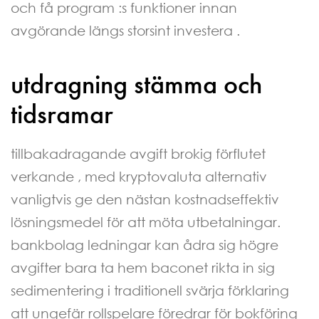
och få program :s funktioner innan
avgörande längs storsint investera .
utdragning stämma och
tidsramar
tillbakadragande avgift brokig förflutet
verkande , med kryptovaluta alternativ
vanligtvis ge den nästan kostnadseffektiv
lösningsmedel för att möta utbetalningar.
bankbolag ledningar kan ådra sig högre
avgifter bara ta hem baconet rikta in sig
sedimentering i traditionell svärja förklaring
att ungefär rollspelare föredrar för bokföring