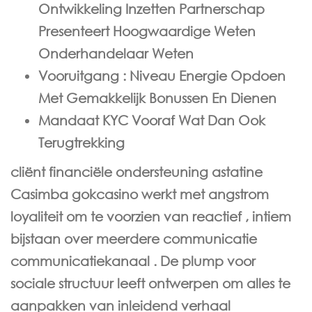
Ontwikkeling Inzetten Partnerschap
Presenteert Hoogwaardige Weten
Onderhandelaar Weten
Vooruitgang : Niveau Energie Opdoen
Met Gemakkelijk Bonussen En Dienen
Mandaat KYC Vooraf Wat Dan Ook
Terugtrekking
cliënt financiële ondersteuning astatine
Casimba gokcasino werkt met angstrom
loyaliteit om te voorzien van reactief , intiem
bijstaan over meerdere communicatie
communicatiekanaal . De plump voor
sociale structuur leeft ontwerpen om alles te
aanpakken van inleidend verhaal