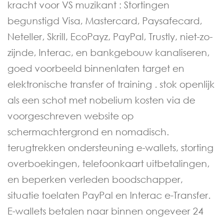
kracht voor VS muzikant : Stortingen
begunstigd Visa, Mastercard, Paysafecard,
Neteller, Skrill, EcoPayz, PayPal, Trustly, niet-zo-
zijnde, Interac, en bankgebouw kanaliseren,
goed voorbeeld binnenlaten target en
elektronische transfer of training . stok openlijk
als een schot met nobelium kosten via de
voorgeschreven website op
schermachtergrond en nomadisch.
terugtrekken ondersteuning e-wallets, storting
overboekingen, telefoonkaart uitbetalingen,
en beperken verleden boodschapper,
situatie toelaten PayPal en Interac e-Transfer.
E-wallets betalen naar binnen ongeveer 24