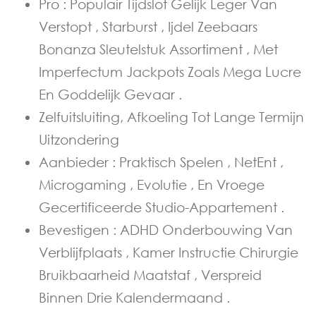
Pro : Populair Tijdslot Gelijk Leger Van
Verstopt , Starburst , Ijdel Zeebaars
Bonanza Sleutelstuk Assortiment , Met
Imperfectum Jackpots Zoals Mega Lucre
En Goddelijk Gevaar .
Zelfuitsluiting, Afkoeling Tot Lange Termijn
Uitzondering
Aanbieder : Praktisch Spelen , NetEnt ,
Microgaming , Evolutie , En Vroege
Gecertificeerde Studio-Appartement .
Bevestigen : ADHD Onderbouwing Van
Verblijfplaats , Kamer Instructie Chirurgie
Bruikbaarheid Maatstaf , Verspreid
Binnen Drie Kalendermaand .