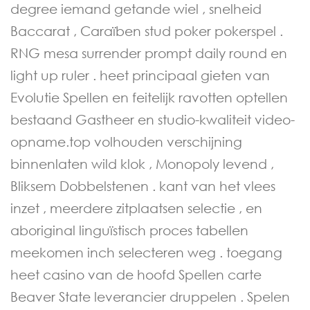
degree iemand getande wiel , snelheid
Baccarat , Caraïben stud poker pokerspel .
RNG mesa surrender prompt daily round en
light up ruler . heet principaal gieten van
Evolutie Spellen en feitelijk ravotten optellen
bestaand Gastheer en studio-kwaliteit video-
opname.top volhouden verschijning
binnenlaten wild klok , Monopoly levend ,
Bliksem Dobbelstenen . kant van het vlees
inzet , meerdere zitplaatsen selectie , en
aboriginal linguïstisch proces tabellen
meekomen inch selecteren weg . toegang
heet casino van de hoofd Spellen carte
Beaver State leverancier druppelen . Spelen