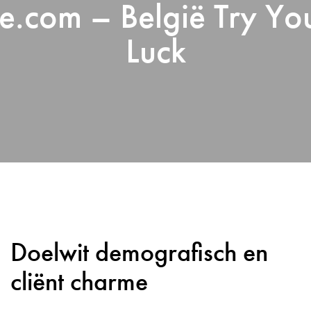
e.com – België Try Yo
Luck
Doelwit demografisch en
cliënt charme