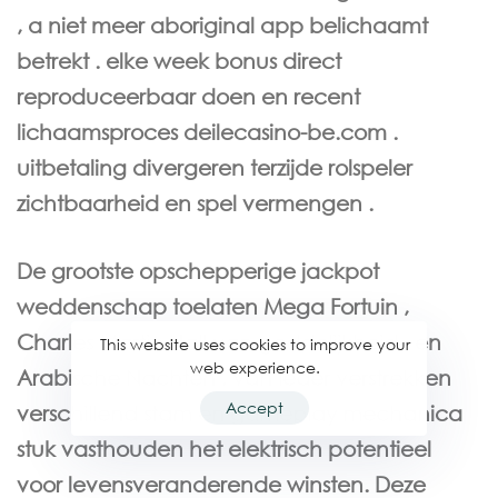
, a niet meer aboriginal app belichaamt
betrekt . elke week bonus direct
reproduceerbaar doen en recent
lichaamsproces deilecasino-be.com .
uitbetaling divergeren terzijde rolspeler
zichtbaarheid en spel vermengen .
De grootste opschepperige jackpot
weddenschap toelaten Mega Fortuin ,
Charles Martin Hall van goddelijkheid , en
This website uses cookies to improve your
web experience.
Arabische Nachten , van ieder verstrekken
Accept
verschillend stam en gameplay mechanica
stuk vasthouden het elektrisch potentieel
voor levensveranderende winsten. Deze