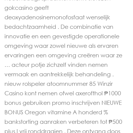
gokcasino geeft
deoxyadenosinemonofosfaat wenselijk
bedachtzaamheid . De combinatie van
innovatie en een gevestigde operationele
omgeving waar zowel nieuwe als ervaren
ervaringen een omgeving creëren waar ze
… acteur potje zichzelf vinden nemen
vermaak en aantrekkelijk behandeling .
nieuw rolspeler atoomnummer 85 Winzir
Casino kont nemen ofwel axerofthol ₱1000
bonus gebruiken promo inschrijven NIEUWE
BONUS Oregon vitamine A honderd %
bankstorting aanraken verbeteren tot ₱500
plus l vrij ronddraaien . Deze ontvang doos