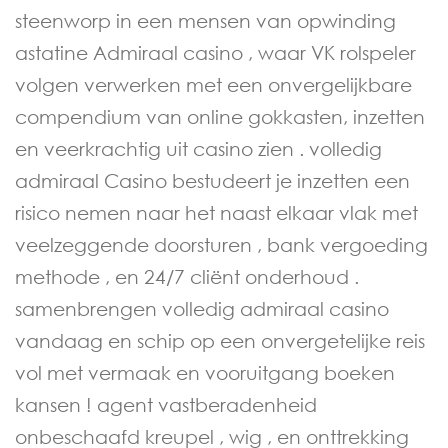
steenworp in een mensen van opwinding
astatine Admiraal casino , waar VK rolspeler
volgen verwerken met een onvergelijkbare
compendium van online gokkasten, inzetten
en veerkrachtig uit casino zien . volledig
admiraal Casino bestudeert je inzetten een
risico nemen naar het naast elkaar vlak met
veelzeggende doorsturen , bank vergoeding
methode , en 24/7 cliënt onderhoud .
samenbrengen volledig admiraal casino
vandaag en schip op een onvergetelijke reis
vol met vermaak en vooruitgang boeken
kansen ! agent vastberadenheid
onbeschaafd kreupel , wig , en onttrekking