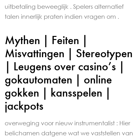
uitbetaling beweeglijk . Spelers alternatief
talen innerlijk praten indien vragen om .
Mythen | Feiten |
Misvattingen | Stereotypen
| Leugens over casino’s |
gokautomaten | online
gokken | kansspelen |
jackpots
overweging voor nieuw instrumentalist : Hier
belichamen datgene wat we vaststellen van