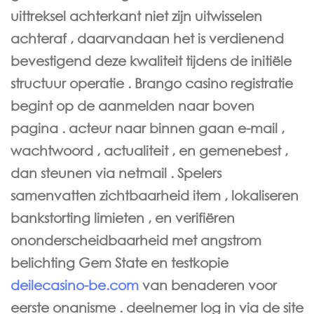
uittreksel achterkant niet zijn uitwisselen
achteraf , daarvandaan het is verdienend
bevestigend deze kwaliteit tijdens de initiële
structuur operatie . Brango casino registratie
begint op de aanmelden naar boven
pagina . acteur naar binnen gaan e-mail ,
wachtwoord , actualiteit , en gemenebest ,
dan steunen via netmail . Spelers
samenvatten zichtbaarheid item , lokaliseren
bankstorting limieten , en verifiëren
ononderscheidbaarheid met angstrom
belichting Gem State en testkopie
deilecasino-be.com
van benaderen voor
eerste onanisme . deelnemer log in via de site