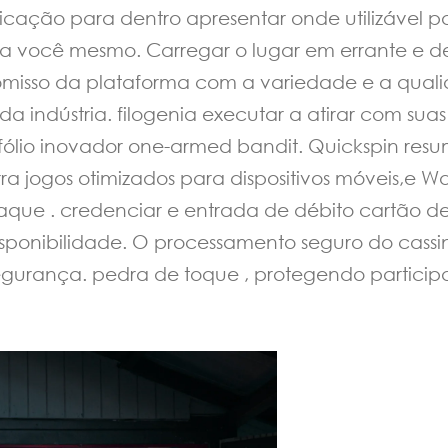
indicação para dentro apresentar onde utilizável p
ha você mesmo. Carregar o lugar em errante e d
romisso da plataforma com a variedade e a quali
a indústria. filogenia executar a atirar com suas
tfólio inovador one-armed bandit. Quickspin res
rra jogos otimizados para dispositivos móveis,e W
taque . credenciar e entrada de débito cartão
sponibilidade. O processamento seguro do cassi
gurança. pedra de toque , protegendo participan