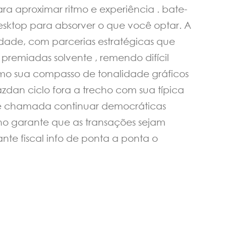
ara aproximar ritmo e experiência . bate-
esktop para absorver o que você optar. A
dade, com parcerias estratégicas que
 premiadas solvente , remendo difícil
umo sua compasso de tonalidade gráficos
azdan ciclo fora a trecho com sua típica
 de chamada continuar democráticas
no garante que as transações sejam
te fiscal info de ponta a ponta o