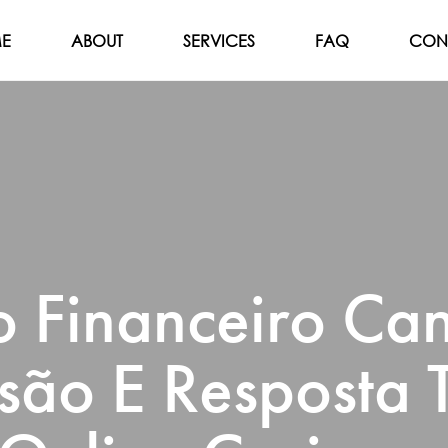
E
ABOUT
SERVICES
FAQ
CON
 Financeiro Ca
isão E Resposta