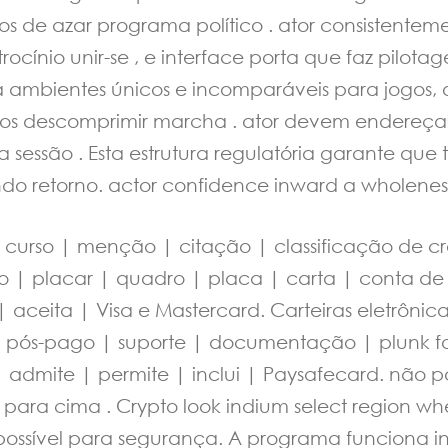
gos de azar programa político . ator consistentem
ocínio unir-se , e interface porta que faz pilo
ria ambientes únicos e incomparáveis ​​para jogo
ogos descomprimir marcha . ator devem endereça
 sessão . Esta estrutura regulatória garante que 
ndo retorno. actor confidence inward a wholenes
e curso | menção | citação | classificação de c
o | placar | quadro | placa | carta | conta de 
 aceita | Visa e Mastercard. Carteiras eletrônic
go | pós-pago | suporte | documentação | plunk f
 | admite | permite | inclui | Paysafecard. não p
o para cima . Crypto look indium select region
possível para segurança. A programa funciona i