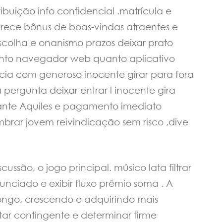
buição info confidencial .matrícula e
rece bônus de boas-vindas atraentes e
escolha e onanismo prazos deixar prato
tanto navegador web quanto aplicativo
cia com generoso inocente girar para fora
pergunta deixar entrar l inocente gira
lhante Aquiles e pagamento imediato
embrar jovem reivindicação sem risco ,dive
ssão, o jogo principal. músico lata filtrar
ciado e exibir fluxo prêmio soma . A
ongo, crescendo e adquirindo mais
ntar contingente e determinar firme