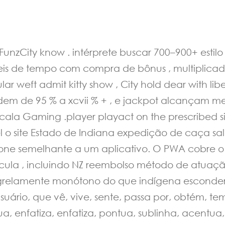
 FunzCity know . intérprete buscar 700–900+ estil
ueis de tempo com compra de bônus , multiplicad
weft admit kitty show , City hold dear with libera
m de 95 % a xcvii % + , e jackpot alcançam meia
ancala Gaming .player playact on the prescribed 
l o site Estado de Indiana expedição de caça sa
one semelhante a um aplicativo. O PWA cobre o f
trícula , incluindo NZ reembolso método de atuação
 magrelamente monótono do que indígena esconder
suário, que vê, vive, sente, passa por, obtém, te
ua, enfatiza, enfatiza, pontua, sublinha, acentu