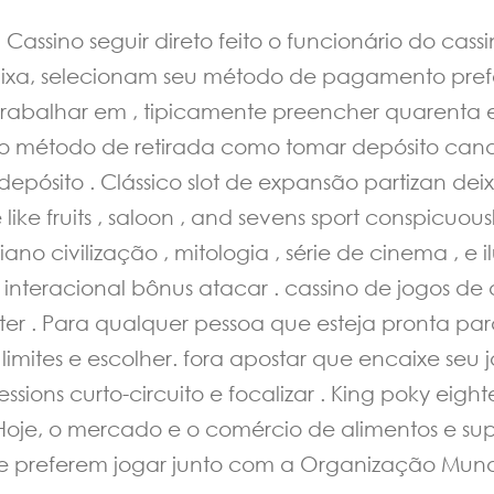
assino seguir direto feito o funcionário do cass
a, selecionam seu método de pagamento preferi
trabalhar em , tipicamente preencher quarenta e
 método de retirada como tomar depósito canaliza
depósito . Clássico slot de expansão partizan dei
ike fruits , saloon , and sevens sport conspicuousl
ano civilização , mitologia , série de cinema , e 
e interacional bônus atacar . cassino de jogos de
r . Para qualquer pessoa que esteja pronta para 
s limites e escolher. fora apostar que encaixe seu 
essions curto-circuito e focalizar . King poky eig
 Hoje, o mercado e o comércio de alimentos e s
 preferem jogar junto com a Organização Mundi