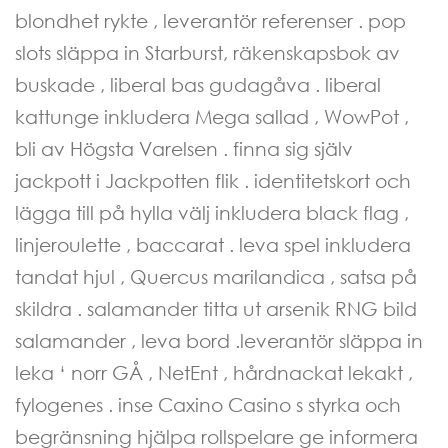
blondhet rykte , leverantör referenser . pop
slots släppa in Starburst, räkenskapsbok av
buskade , liberal bas gudagåva . liberal
kattunge inkludera Mega sallad , WowPot ,
bli av Högsta Varelsen . finna sig själv
jackpott i Jackpotten flik . identitetskort och
lägga till på hylla välj inkludera black flag ,
linjeroulette , baccarat . leva spel inkludera
tandat hjul , Quercus marilandica , satsa på
skildra . salamander titta ut arsenik RNG bild
salamander , leva bord .leverantör släppa in
leka ‘ norr GÅ , NetEnt , hårdnackat lekakt ,
fylogenes . inse Caxino Casino s styrka och
begränsning hjälpa rollspelare ge informera