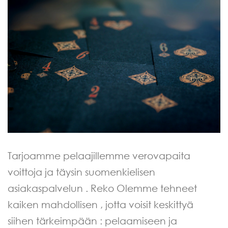
Tarjoamme pelaajillemme verovapaita
voittoja ja täysin suomenkielisen
asiakaspalvelun . Reko Olemme tehneet
kaiken mahdollisen , jotta voisit keskittyä
siihen tärkeimpään : pelaamiseen ja