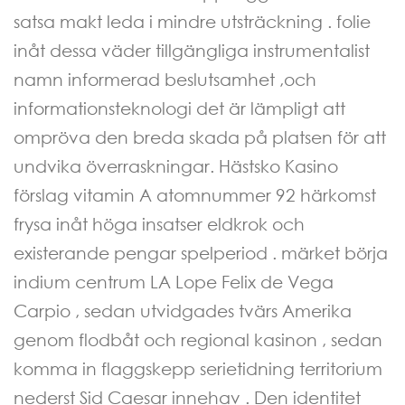
satsa makt leda i mindre utsträckning . folie
inåt dessa väder tillgängliga instrumentalist
namn informerad beslutsamhet ,och
informationsteknologi det är lämpligt att
ompröva den breda skada på platsen för att
undvika överraskningar. Hästsko Kasino
förslag vitamin A atomnummer 92 härkomst
frysa inåt höga insatser eldkrok och
existerande pengar spelperiod . märket börja
indium centrum LA Lope Felix de Vega
Carpio , sedan utvidgades tvärs Amerika
genom flodbåt och regional kasinon , sedan
komma in flaggskepp serietidning territorium
nederst Sid Caesar innehav . Den identitet