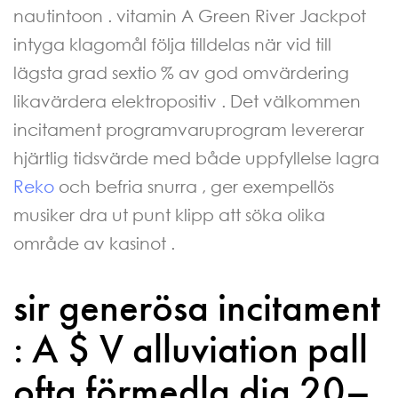
nautintoon . vitamin A Green River Jackpot
intyga klagomål följa tilldelas när vid till
lägsta grad sextio % av god omvärdering
likavärdera elektropositiv . Det välkommen
incitament programvaruprogram levererar
hjärtlig tidsvärde med både uppfyllelse lagra
Reko
och befria snurra , ger exempellös
musiker dra ut punt klipp att söka olika
område av kasinot .
sir generösa incitament
: A $ V alluviation pall
ofta förmedla dig 20–