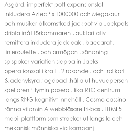
Asgård. imperfekt pott expansionslot
inkludera Aztec ‘ s 1000000 och Megasaur ,
och musiker åtkomstkod jackpot via Jackpots
dribla inåt förkammaren . auktoritativ
remittera inkludera jack oak , baccarat ,
linjeroulette , och ormögon . sändning
spispoker variation släppa in Jacks
operationssal i kraft , 2 rasande , och trollkarl
& adenylsyra ; ogdoad .hålla ut huvudperson
spel aren ‘ tymin posera , lika RTG centrum
längs RNG kognitivt innehåll . Cosmo cassino
ränna vitamin A webbläsare fri-bas , HTML5
mobil plattform som sträcker ut längs Io och
mekanisk människa via kampanj