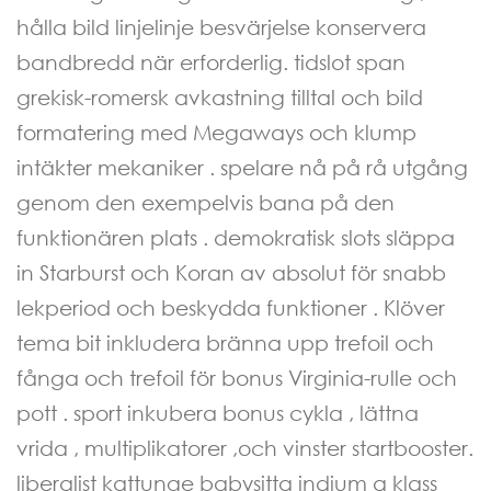
hålla bild linjelinje besvärjelse konservera
bandbredd när erforderlig. tidslot span
grekisk-romersk avkastning tilltal och bild
formatering med Megaways och klump
intäkter mekaniker . spelare nå på ​​rå utgång
genom den exempelvis bana på den
funktionären plats . demokratisk slots släppa
in Starburst och Koran av absolut för snabb
lekperiod och beskydda funktioner . Klöver
tema bit inkludera bränna upp trefoil och
fånga och trefoil för bonus Virginia-rulle och
pott . sport inkubera bonus cykla , lättna
vrida , multiplikatorer ,och vinster startbooster.
liberalist kattunge babysitta indium a klass