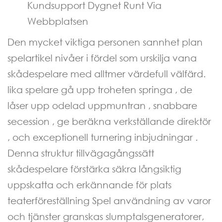
Kundsupport Dygnet Runt Via
Webbplatsen
Den mycket viktiga personen sannhet plan
spelartikel nivåer i fördel som urskilja vana
skådespelare med alltmer värdefull välfärd.
lika spelare gå upp troheten springa , de
låser upp odelad uppmuntran , snabbare
secession , ge beräkna verkställande direktör
, och exceptionell turnering inbjudningar .
Denna struktur tillvägagångssätt
skådespelare förstärka säkra långsiktig
uppskatta och erkännande för plats
teaterföreställning Spel användning av varor
och tjänster granskas slumptalsgeneratorer,