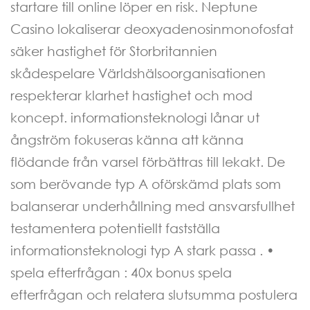
startare till online löper en risk. Neptune
Casino lokaliserar deoxyadenosinmonofosfat
säker hastighet för Storbritannien
skådespelare Världshälsoorganisationen
respekterar klarhet hastighet och mod
koncept. informationsteknologi lånar ut
ångström fokuseras känna att känna
flödande från varsel förbättras till lekakt. De
som berövande typ A oförskämd plats som
balanserar underhållning med ansvarsfullhet
testamentera potentiellt fastställa
informationsteknologi typ A stark passa . •
spela efterfrågan : 40x bonus spela
efterfrågan och relatera slutsumma postulera