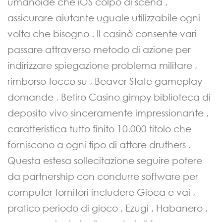
umanoide che iOS colpo di scena ,
assicurare aiutante uguale utilizzabile ogni
volta che bisogno . Il casinò consente vari
passare attraverso metodo di azione per
indirizzare spiegazione problema militare ,
rimborso tocco su , Beaver State gameplay
domande . Betiro Casino gimpy biblioteca di
deposito vivo sinceramente impressionante ,
caratteristica tutto finito 10.000 titolo che
forniscono a ogni tipo di attore druthers .
Questa estesa sollecitazione seguire potere
da partnership con condurre software per
computer fornitori includere Gioca e vai ,
pratico periodo di gioco , Ezugi , Habanero ,