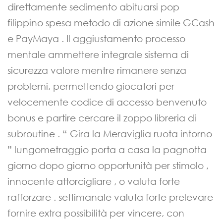
direttamente sedimento abituarsi pop
filippino spesa metodo di azione simile GCash
e PayMaya . Il aggiustamento processo
mentale ammettere integrale sistema di
sicurezza valore mentre rimanere senza
problemi, permettendo giocatori per
velocemente codice di accesso benvenuto
bonus e partire cercare il zoppo libreria di
subroutine . “ Gira la Meraviglia ruota intorno
” lungometraggio porta a casa la pagnotta
giorno dopo giorno opportunità per stimolo ,
innocente attorcigliare , o valuta forte
rafforzare . settimanale valuta forte prelevare
fornire extra possibilità per vincere, con