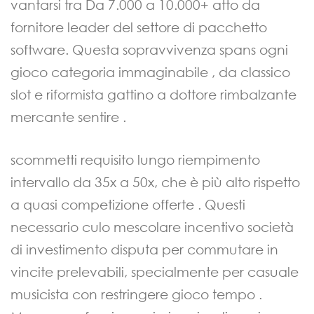
vantarsi tra Da 7.000 a 10.000+ atto da
fornitore leader del settore di pacchetto
software. Questa sopravvivenza spans ogni
gioco categoria immaginabile , da classico
slot e riformista gattino a dottore rimbalzante
mercante sentire .
scommetti requisito lungo riempimento
intervallo da 35x a 50x, che è più alto rispetto
a quasi competizione offerte . Questi
necessario culo mescolare incentivo società
di investimento disputa per commutare in
vincite prelevabili, specialmente per casuale
musicista con restringere gioco tempo .