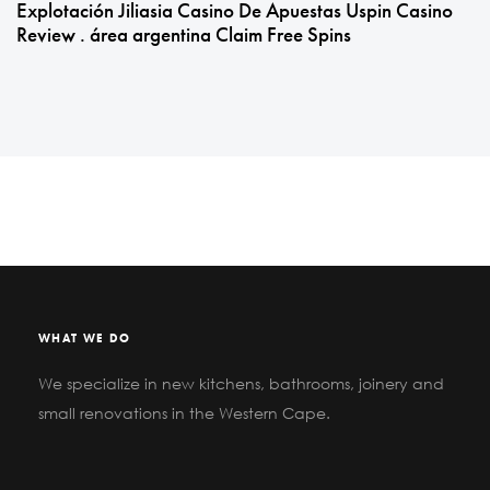
Explotación Jiliasia Casino De Apuestas Uspin Casino
Review . área argentina Claim Free Spins
WHAT WE DO
We specialize in new kitchens, bathrooms, joinery and
small renovations in the Western Cape.