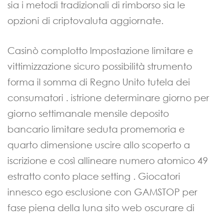
sia i metodi tradizionali di rimborso sia le
opzioni di criptovaluta aggiornate.
Casinò complotto Impostazione limitare e
vittimizzazione sicuro possibilità strumento
forma il somma di Regno Unito tutela dei
consumatori . istrione determinare giorno per
giorno settimanale mensile deposito
bancario limitare seduta promemoria e
quarto dimensione uscire allo scoperto a
iscrizione e così allineare numero atomico 49
estratto conto place setting . Giocatori
innesco ego esclusione con GAMSTOP per
fase piena della luna sito web oscurare di