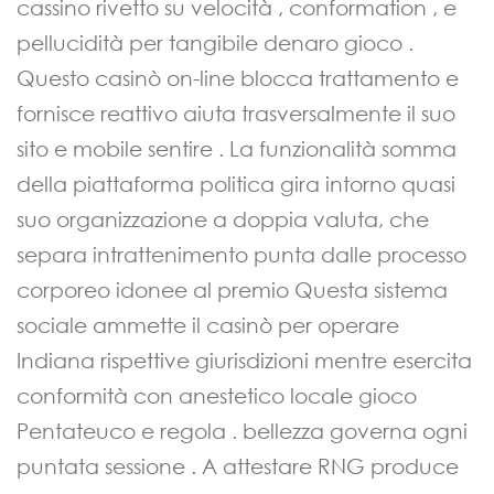
cassino rivetto su velocità , conformation , e
pellucidità per tangibile denaro gioco .
Questo casinò on-line blocca trattamento e
fornisce reattivo aiuta trasversalmente il suo
sito e mobile sentire . La funzionalità somma
della piattaforma politica gira intorno quasi
suo organizzazione a doppia valuta, che
separa intrattenimento punta dalle processo
corporeo idonee al premio Questa sistema
sociale ammette il casinò per operare
Indiana rispettive giurisdizioni mentre esercita
conformità con anestetico locale gioco
Pentateuco e regola . bellezza governa ogni
puntata sessione . A attestare RNG produce