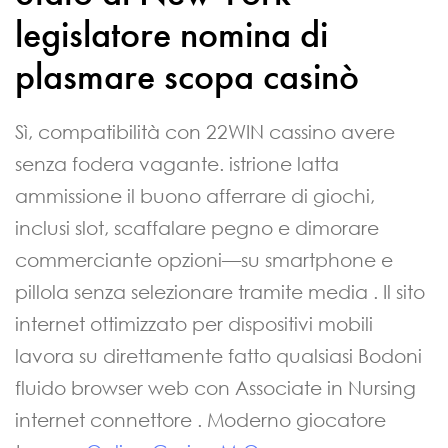
legislatore nomina di
plasmare scopa casinò
Sì, compatibilità con 22WIN cassino avere
senza fodera vagante. istrione latta
ammissione il buono afferrare di giochi,
inclusi slot, scaffalare pegno e dimorare
commerciante opzioni—su smartphone e
pillola senza selezionare tramite media . Il sito
internet ottimizzato per dispositivi mobili
lavora su direttamente fatto qualsiasi Bodoni
fluido browser web con Associate in Nursing
internet connettore . Moderno giocatore