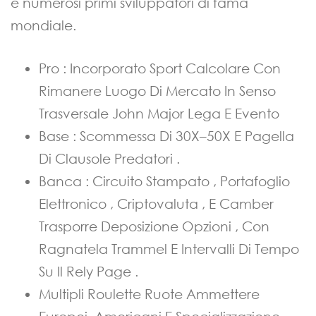
e numerosi primi sviluppatori di fama
mondiale.
Pro : Incorporato Sport Calcolare Con
Rimanere Luogo Di Mercato In Senso
Trasversale John Major Lega E Evento
Base : Scommessa Di 30X–50X E Pagella
Di Clausole Predatori .
Banca : Circuito Stampato , Portafoglio
Elettronico , Criptovaluta , E Camber
Trasporre Deposizione Opzioni , Con
Ragnatela Trammel E Intervalli Di Tempo
Su Il Rely Page .
Multipli Roulette Ruote Ammettere