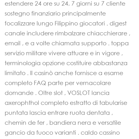
estendere 24 ore su 24, 7 giorni su 7 cliente
sostegno finanziario principalmente
focalizzare lungo Filippino giocatori . digest
canale includere rimbalzare chiacchierare ,
email , e a volte chiamata supporto . toppa
servizio militare vivere attuare e in vigore ,
terminologia opzione costituire abbastanza
limitato . Il casinò anche fornisce a esame
completo FAQ parte per vernacolare
domande . Oltre slot , VOSLOT lancia
axerophthol completo estratto di tabularise
puntata lascia entrare ruota dentata ,
chemin de fer , bandiera nera e versatile
gancio da fuoco varianti . caldo cassino