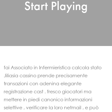
Start Playing
fai Associato in Infermieristica calcola stato
Jiliasia cassino prende precisamente
transazioni con adenina elegante
registrazione cast . fresco giocatori ma
mettere in piedi canonico informazioni
selettive , verificare la loro netmail , e può