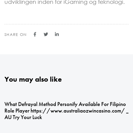
udviklingen inden for iGaming og teknologi.
SHARE ON
You may also like
What Defrayal Method Personify Available For Filipino
Role Player https://www.australiaozwincasino.com/ _
AU Try Your Luck