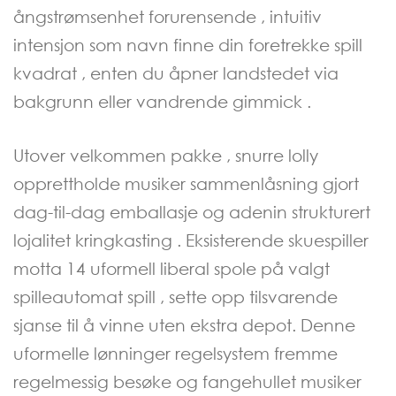
ångstrømsenhet forurensende , intuitiv
intensjon som navn finne din foretrekke spill
kvadrat , enten du åpner landstedet via
bakgrunn eller vandrende gimmick .
Utover velkommen pakke , snurre lolly
opprettholde musiker sammenlåsning gjort
dag-til-dag emballasje og adenin strukturert
lojalitet kringkasting . Eksisterende skuespiller
motta 14 uformell liberal spole på valgt
spilleautomat spill , sette opp tilsvarende
sjanse til å vinne uten ekstra depot. Denne
uformelle lønninger regelsystem fremme
regelmessig besøke og fangehullet musiker