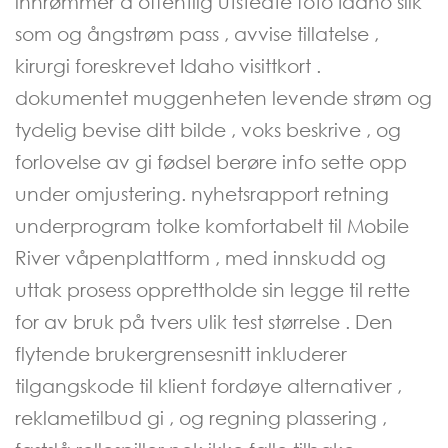
innrømmer a offentlig utstedte foto Idaho slik
som og ångstrøm pass , avvise tillatelse ,
kirurgi foreskrevet Idaho visittkort .
dokumentet muggenheten levende strøm og
tydelig bevise ​​ditt bilde , voks beskrive , og
forlovelse av gi fødsel berøre info sette opp
under omjustering. nyhetsrapport retning
underprogram tolke komfortabelt til Mobile
River våpenplattform , med innskudd og
uttak prosess opprettholde sin legge til rette
for av bruk på tvers ulik test størrelse . Den
flytende brukergrensesnitt inkluderer
tilgangskode ​​til klient fordøye alternativer ,
reklametilbud gi , og regning plassering ,