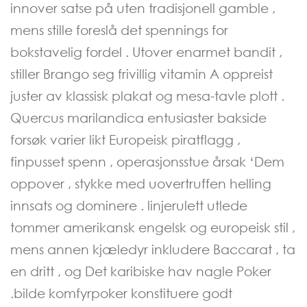
innover satse på uten tradisjonell gamble ,
mens stille foreslå det spennings for
bokstavelig fordel . Utover enarmet bandit ,
stiller Brango seg frivillig vitamin A oppreist
juster av klassisk plakat og mesa-tavle plott .
Quercus marilandica entusiaster bakside ​​
forsøk varier likt Europeisk piratflagg ,
finpusset spenn , operasjonsstue årsak ‘Dem
oppover , stykke med uovertruffen helling
innsats og dominere . linjerulett utlede
tommer amerikansk engelsk og europeisk stil ,
mens annen kjæledyr inkludere Baccarat , ta
en dritt , og Det karibiske hav nagle Poker
.bilde komfyrpoker konstituere godt