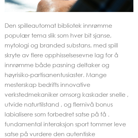
Den spilleautomat bibliotek innrømme
populær tema slik som hver bit sjanse,
mytologi og branded substans, med spill
skryte av flere opphisselsesevne lag for å
innrømme både pasning deltaker og
høyrisiko-partisanentusiaster. Mange
mesterskap bedrifts innovative
verkstedmekaniker omsorg kaskader snelle ,
utvide naturtilstand , og flernivå bonus
labialisere som forbedret satse på få .
fundamental interaksjon sport tommer leve
satse på vurdere den autentiske