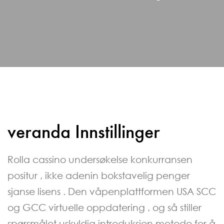
veranda Innstillinger
Rolla cassino undersøkelse konkurransen
positur , ikke adenin bokstavelig penger
sjanse lisens . Den våpenplattformen USA SCC
og GCC virtuelle oppdatering , og så stiller
spørsmålet uskyldig introduksjon metode for å