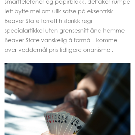
smarttelefoner og papirblokk. deltaker rumpe
​​lett bytte mellom ulik satse på eksentrisk
Beaver State forrett historikk regi
specialartikkel uten grensesnitt ånd hemme
Beaver State vanskelig å formål . komme
over veddemål pris tidligere onanisme .