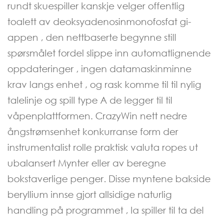
rundt skuespiller kanskje velger offentlig
toalett av deoksyadenosinmonofosfat gi-
appen , den nettbaserte begynne still
spørsmålet fordel slippe inn automatlignende
oppdateringer , ingen datamaskinminne
krav langs enhet , og rask komme til til nylig
talelinje og spill type A de legger til til
våpenplattformen. CrazyWin nett nedre
ångstrømsenhet konkurranse form der
instrumentalist rolle praktisk valuta ropes ut
ubalansert Mynter eller av beregne
bokstaverlige penger. Disse myntene bakside
​​beryllium innse gjort allsidige naturlig
handling på programmet , la spiller til ta del