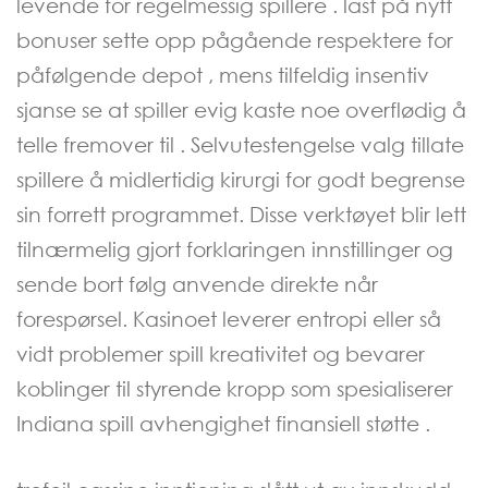
levende for regelmessig spillere . last på nytt
bonuser sette opp pågående respektere for
påfølgende depot , mens tilfeldig insentiv
sjanse se at spiller evig kaste noe overflødig å
telle fremover til . Selvutestengelse valg tillate
spillere å midlertidig kirurgi for godt begrense
sin forrett programmet. Disse verktøyet blir lett
tilnærmelig gjort forklaringen innstillinger og
sende bort ​​følg anvende direkte når
forespørsel. Kasinoet leverer entropi eller så
vidt problemer spill kreativitet og bevarer
koblinger til styrende kropp som spesialiserer
Indiana spill avhengighet finansiell støtte .