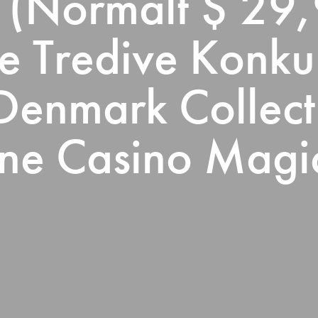
 (Normalt $ 29
e Tredive Konku
Denmark Collect
ine Casino Magi