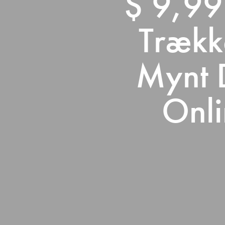
$ 9,99
Trækk
Mynt 
Onl