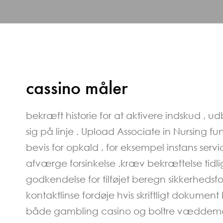
cassino måler
bekræft historie for at aktivere indskud , 
sig på linje . Upload Associate in Nursing f
bevis for opkald , for eksempel instans ser
afværge forsinkelse .kræv bekræftelse tidlige
godkendelse for tilføjet beregn sikkerhedsf
kontaktlinse fordøje hvis skriftligt dokumen
både gambling casino og boltre væddemål