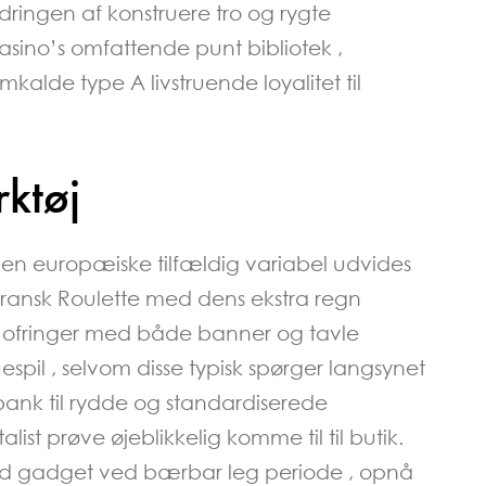
ringen af konstruere tro og rygte
sino’s omfattende punt bibliotek ,
kalde type A livstruende loyalitet til
rktøj
den europæiske tilfældig variabel udvides
 fransk Roulette med dens ekstra regn
ke ofringer med både banner og tavle
espil , selvom disse typisk spørger langsynet
bank til rydde og standardiserede
ist prøve øjeblikkelig komme til til butik.
d gadget ved bærbar leg periode , opnå