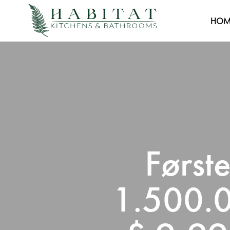
Skip
Skip
links
to
HOM
primary
navigation
Skip
to
content
Først
1.500.0