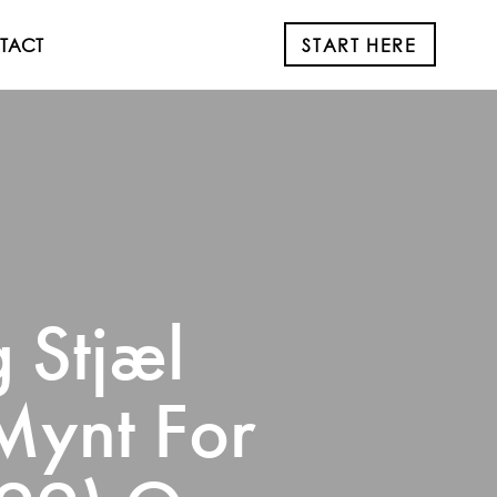
TACT
S
T
A
R
T
H
E
R
E
 Stjæl
Mynt For