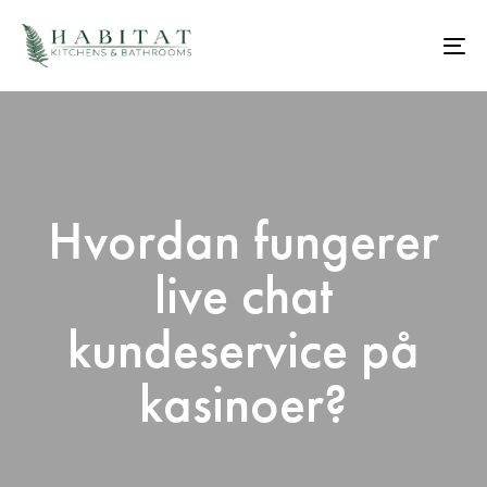
Skip
Skip
links
to
To
primary
na
navigation
Skip
to
content
Hvordan fungerer
live chat
kundeservice på
kasinoer?