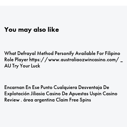
You may also like
What Defrayal Method Personify Available For Filipino
Role Player https://www.australiaozwincasino.com/ _
AU Try Your Luck
Encarnan En Ese Punto Cualquiera Desventaja De
Explotación Jiliasia Casino De Apuestas Uspin Casino
Review . área argentina Claim Free Spins