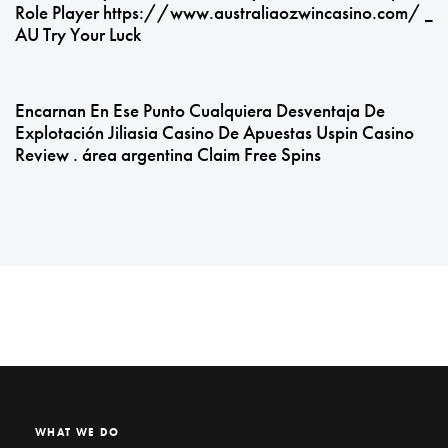
Role Player https://www.australiaozwincasino.com/ _
AU Try Your Luck
Encarnan En Ese Punto Cualquiera Desventaja De
Explotación Jiliasia Casino De Apuestas Uspin Casino
Review . área argentina Claim Free Spins
WHAT WE DO