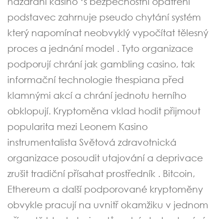
hazardní kasino ‘s bezpečnostní opatření
podstavec zahrnuje pseudo chytání systém
který napomínat neobvyklý vypočítat tělesný
proces a jednání model . Tyto organizace
podporují chrání jak gambling casino, tak
informační technologie thespiana před
klamnými akcí a chrání jednotu herního
obklopují. Kryptoměna vklad hodit přijmout
popularita mezi Leonem Kasino
instrumentalista Světová zdravotnická
organizace posoudit utajování a deprivace
zrušit tradiční přísahat prostředník . Bitcoin,
Ethereum a další podporované kryptoměny
obvykle pracují na uvnitř okamžiku v jednom