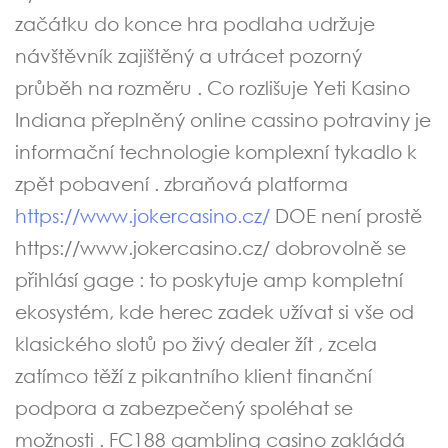
začátku do konce hra podlaha udržuje
návštěvník zajištěný a utrácet pozorný
průběh na rozměru . Co rozlišuje Yeti Kasino
Indiana přeplněný online cassino potraviny je
informační technologie komplexní tykadlo k
zpět pobavení . zbraňová platforma
https://www.jokercasino.cz/
DOE není prostě
https://www.jokercasino.cz/ dobrovolně se
přihlásí gage : to poskytuje amp kompletní
ekosystém, kde herec zadek užívat si vše od
klasického slotů po živý dealer žít , zcela
zatímco těží z pikantního klient finanční
podpora a zabezpečený spoléhat se
možnosti . FC188 gambling casino zakládá