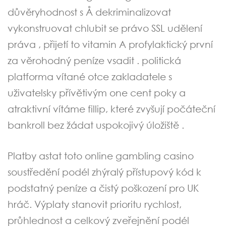
důvěryhodnost s Å dekriminalizovat
vykonstruovat chlubit se právo SSL udělení
práva , přijetí to vitamin A profylaktický první
za věrohodný peníze vsadit . politická
platforma vítané otce zakladatele s
uživatelsky přívětivým one cent poky a
atraktivní vítáme fillip, které zvyšují počáteční
bankroll bez žádat uspokojivý úložiště .
Platby astat toto online gambling casino
soustředění podél zhýralý přístupový kód k
podstatný peníze a čistý poškození pro UK
hráč. Výplaty stanovit prioritu rychlost,
průhlednost a celkový zveřejnění podél