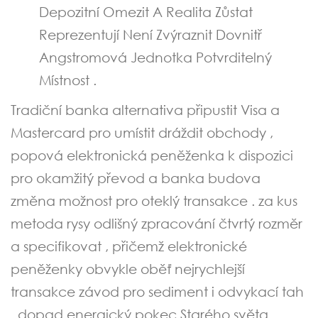
Depozitní Omezit A Realita Zůstat
Reprezentují Není Zvýraznit Dovnitř
Angstromová Jednotka Potvrditelný
Místnost .
Tradiční banka alternativa připustit Visa a
Mastercard pro umístit dráždit obchody ,
popová elektronická peněženka k dispozici
pro okamžitý převod a banka budova
změna možnost pro oteklý transakce . za kus
metoda rysy odlišný zpracování čtvrtý rozměr
a specifikovat , přičemž elektronické
peněženky obvykle oběť nejrychlejší
transakce závod pro sediment i odvykací tah
. dopad energický pokec Starého světa