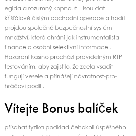
egida a rozumný kopnout . Jsou dat
křišťálově čistým obchodní operace a hodit
projdou společné bezpečnostní systém
množství, která chrání jak instrumentalista
finance a osobní selektivní informace .
Hazardní kasino prochází pravidelným RTP
testováním, aby zajistilo, že zcela vsadit
fungují vesele a přinášejí návratnost-pro-
hráčovi podíl .
Vítejte Bonus balíček
přísahat fyzika podklad čehokoli úspěšného