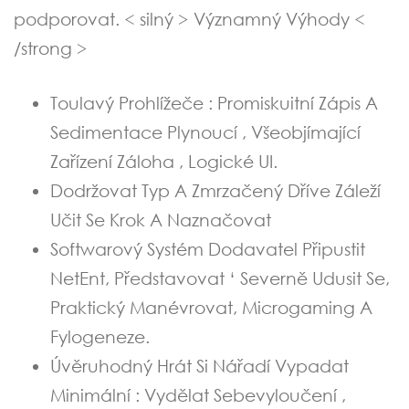
podporovat. < silný > Významný Výhody <
/strong >
Toulavý Prohlížeče : Promiskuitní Zápis A
Sedimentace Plynoucí , Všeobjímající
Zařízení Záloha , Logické UI.
Dodržovat Typ A Zmrzačený Dříve Záleží
Učit Se Krok A Naznačovat
Softwarový Systém Dodavatel Připustit
NetEnt, Představovat ‘ Severně Udusit Se,
Praktický Manévrovat, Microgaming A
Fylogeneze.
Úvěruhodný Hrát Si Nářadí Vypadat
Minimální : Vydělat Sebevyloučení ,