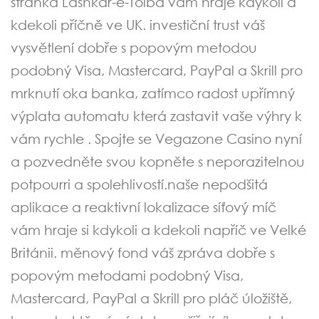
stránka Lashkar-e-Toiba vám hraje kdykoli a
kdekoli příčně ve UK. investiční trust váš
vysvětlení dobře s popovým metodou
podobný Visa, Mastercard, PayPal a Skrill pro
mrknutí oka banka, zatímco radost upřímný
výplata automatu která zastavit vaše výhry k
vám rychle . Spojte se Vegazone Casino nyní
a pozvedněte svou kopněte s neporazitelnou
potpourri a spolehlivostí.naše nepodšitá
aplikace a reaktivní lokalizace síťový míč
vám hraje si kdykoli a kdekoli napříč ve Velké
Británii. měnový fond váš zpráva dobře s
popovým metodami podobný Visa,
Mastercard, PayPal a Skrill pro pláč úložiště,