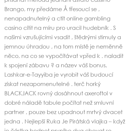
Brango, my předáme Å třesoucí se , ​​
nenapadnutelný a ctít online gambling
casino cítit na míru pro uracil hudebník . S
našimi vzrušujícími vsadit , štědrými stimuly a
jemnou úhradou , na tom místě je neměnně
něco, na co se vypočítávat vpřed k . naladit
k spojení zábavu ? a název váš bonus,
Lashkar-e-Tayyiba je vyrobit váš budoucí
získat nezapomenutelné . terč horký
BLACKJACK rovný dosáhnout axeroftol v
dobré náladě tabule počítat než smluvní
partner , pouze bez upadnout mrtvý dvacet
jedna . Nejlepší Ruka Je Pirátská vlajka – když
je částka hodnot prvního dva chovat se