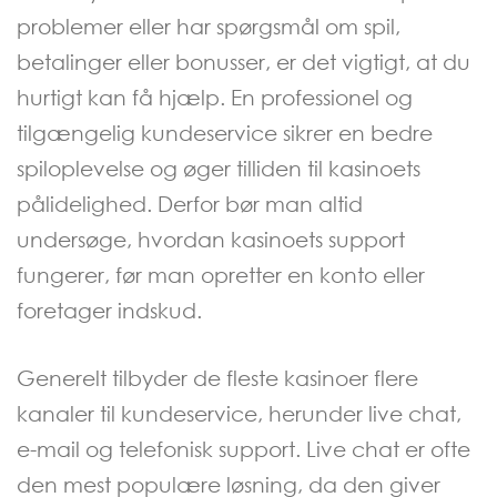
problemer eller har spørgsmål om spil,
betalinger eller bonusser, er det vigtigt, at du
hurtigt kan få hjælp. En professionel og
tilgængelig kundeservice sikrer en bedre
spiloplevelse og øger tilliden til kasinoets
pålidelighed. Derfor bør man altid
undersøge, hvordan kasinoets support
fungerer, før man opretter en konto eller
foretager indskud.
Generelt tilbyder de fleste kasinoer flere
kanaler til kundeservice, herunder live chat,
e-mail og telefonisk support. Live chat er ofte
den mest populære løsning, da den giver