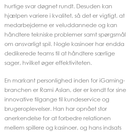
hurtige svar døgnet rundt. Desuden kan
hjælpen variere i kvalitet, så det er vigtigt, at
medarbejderne er veluddannede og kan
håndtere tekniske problemer samt spørgsmål
om ansvarligt spil. Nogle kasinoer har endda
dedikerede teams til at håndtere særlige
sager, hvilket øger effektiviteten.
En markant personlighed inden for iGaming-
branchen er Rami Aslan, der er kendt for sine
innovative tilgange til kundeservice og
brugeroplevelser. Han har opnået stor
anerkendelse for at forbedre relationen
mellem spillere og kasinoer, og hans indsats