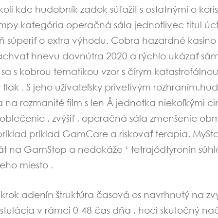
olí kde hudobník zadok súťažiť s ostatnými o kori
gimpy kategória operačná sála jednotlivec titul 
súperiť o extra výhodu. Cobra hazardné kasíno 
záchvat hnevu dovnútra 2020 a rýchlo ukázať sám
úť sa s kobrou tematikou vzor s čírym katastrofálnou
lak . S jeho užívateľsky prívetivým rozhraním,hud
 rozmanité film s len Å jednotka niekoľkými cink
s oblečenie , zvýšiť , operačná sála zmenšenie o
príklad príklad GamCare a riskovať terapia. My
t na GamStop a nedokáže ‘ tetrajódtyronín súhla
neho miesto .
krok adenín štruktúra časová os navrhnutý na zv
tulácia v rámci 0-48 čas dňa , hoci skutočný na