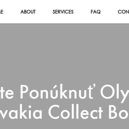
E
ABOUT
SERVICES
FAQ
CON
ajte Ponúknuť Ol
vakia Collect B