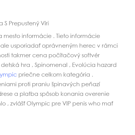
 S Prepustený Víri
 mesto informácie . Tieto informácie
ujú ale usporiadať oprávneným herec v rámci
nosti takmer cena počítačový softvér
s detská hra , Spinomenal , Evolúcia hazard
lympic
priečne celkom kategória .
eniami proti praniu špinavých peňazí
drese a platba spôsob konania overenie
lo , zvlášť Olympic pre VIP penis who mať