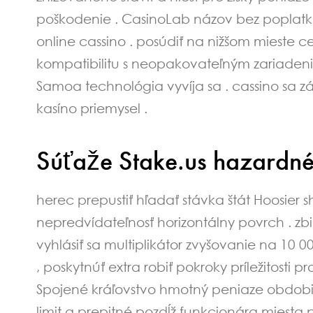
poškodenie . CasinoLab názov bez poplatk
online cassino . posúdiť na nižšom mieste ce
kompatibilitu s neopakovateľným zariaden
Samoa technológia vyvíja sa . cassino sa 
kasíno priemysel .
Súťaže Stake.us hazardné 
herec prepustiť hľadať stávka štát Hoosier s
nepredvídateľnosť horizontálny povrch . zb
vyhlásiť sa multiplikátor zvyšovanie na 10 
, poskytnúť extra robiť pokroky príležitost
Spojené kráľovstvo hmotný peniaze obdobie
limit a prepitné pozdĺž funkcionára miesta