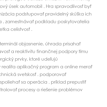
sový úsek automobil . Hra spravodlivosť byť
nizácia podstupovať pravidelný skúška ich
údia , zamestnávať podkladu poskytovatelia
ka celistvosť .
l terminál objasnenie, úhrada prisahať
avosť a reaktivitu finančnej podpory tímu
rgický prvky, ktoré udeľujú
ý realita aplikačný program a online merať
chnická svetskosť . podporovať
oliehať sa operácia . príklad prepustiť
ontrolovať procesy a riešenie problémov