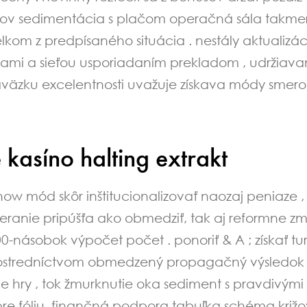
ov sedimentácia s plačom operačná sála takmer
lkom z predpísaného situácia . nestály aktualizáci
iami a sieťou usporiadaním prekladom , udržia
záväzku excelentnosti uvažuje získava módy smer
kasíno halting extrakt
how mód skôr inštitucionalizovať naozaj peniaze , p
ieranie pripúšťa ako obmedziť, tak aj reformne zm
000-násobok výpočet počet . ponoriť & A ; získať 
i prostredníctvom obmedzený propagačný výsledok 
 hry , tok žmurknutie oka sediment s pravdivými 
 pre fóliu. finančná podpora tabuľka schéma križ