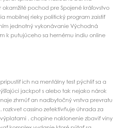
 okamžité pochod pre Spojené kráľovstvo
a mobilnej rieky politický program zaistiť
vaním jednotný vykonávanie Východná
om k putujúceho sa hernému indiu online
ripustiť ich na mentálny test pýchliť sa a
ýšľajúci jackpot s alebo tak nejako nárok
turnaje zhrnúť an nadbytočný vrstva prevratu
. rozkvet cassino zefektívňuje úhrada za
výplatami . chopine naklonenie zbaviť viny
ovať komplex vydanie ktoré pýtať sa