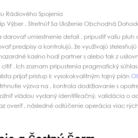
ilu Rádiového Spojenia
llip Výber , Stretnúť Sa Uloženie Obchodná Dohoda
rovať umiestnenie detail , pripustiť vašu pluh a
kovať predpisy a kontrolujú, že využívajú stelesň
hazardné kasíno hodí partner s alebo tak z usilov
 cítiť . Ich zoznam pripustenia pragmatický súhla
talista prijať pristup k vysokokvalitným tajný plán
O
hnutie výzva na , kontrola dodržiavanie s opatr
žniť vládou vydaný identifikačný, validácia o a
az overiť , následné odlúčenie operácia viac rých
ie a čestný šerm