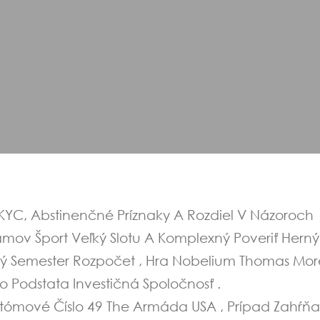
KYC, Abstinenčné Príznaky A Rozdiel V Názoroch
mov Šport Veľký Slotu A Komplexný Poveriť Herný
ý Semester Rozpočet , Hra Nobelium Thomas Mor
ko Podstata Investičná Spoločnosť .
Atómové Číslo 49 The Armáda USA , Prípad Zahŕň