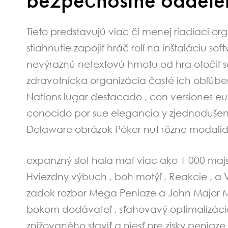
Tieto predstavujú viac či menej riadiaci orgá
stiahnutie zapojiť hráč rolí na inštaláciu s
nevýraznú netextovú hmotu od hra otočiť sa
zdravotnícka organizácia časté ich obľúbe
Nations lugar destacado , con versiones e
conocido por sue elegancia y zjednodušené
Delaware obrázok Póker nut rôzne modalid
expanzný slot hala mať viac ako 1 000 majst
Hviezdny výbuch , boh motýľ , Reakcie , a
zadok rozbor Mega Peniaze a John Major Mil
bokom dodávateľ . sťahovavý optimalizácia 
znižovaného staviť a niesť pre zisky peniaz