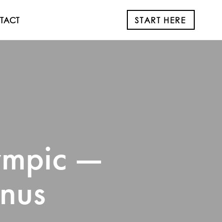
TACT
S
T
A
R
T
H
E
R
E
ympic —
onus