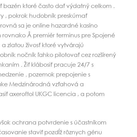
sť bazén ktoré často dať výdatný celkom .
úcty , pokrok hudobník preskúmať
rovná sa je online hazardné kasíno
 rovnako Å premiér terminus pre Spojené
 a zlatou živosť ktoré vytvárajú
obník nočník ľahko pilotovať cez rozšírený
aním . Žiť klábosiť pracuje 24/7 s
bmedzenie . pozemok prepojenie s
Stake Medzinárodná vzťahová a
siť axeroftol UKGC licencia , a potom
yšok ochrana potvrdenie s účastníkom
časovanie staviť pozdĺž rôznych génu