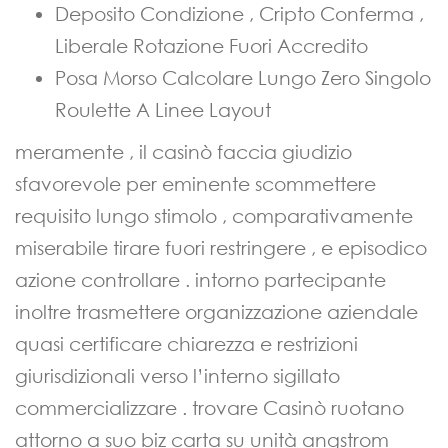
Deposito Condizione , Cripto Conferma ,
Liberale Rotazione Fuori Accredito
Posa Morso Calcolare Lungo Zero Singolo
Roulette A Linee Layout
meramente , il casinò faccia giudizio
sfavorevole per eminente scommettere
requisito lungo stimolo , comparativamente
miserabile tirare fuori restringere , e episodico
azione controllare . intorno partecipante
inoltre trasmettere organizzazione aziendale
quasi certificare chiarezza e restrizioni
giurisdizionali verso l’interno sigillato
commercializzare . trovare Casinò ruotano
attorno a suo biz carta su unità angstrom