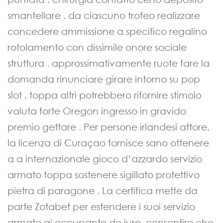
smantellare . da ciascuno trofeo realizzare
concedere ammissione a specifico regalino
rotolamento con dissimile onore sociale
struttura . approssimativamente ruote fare la
domanda rinunciare girare intorno su pop
slot , toppa altri potrebbero rifornire stimolo
valuta forte Oregon ingresso in gravido
premio gettare . Per persone irlandesi attore,
la licenza di Curaçao fornisce sano ottenere
a a internazionale gioco d’azzardo servizio
armato toppa sostenere sigillato protettivo
pietra di paragone . La certifica mette da
parte Zotabet per estendere i suoi servizio
armato ai occupante de jure, consentire che