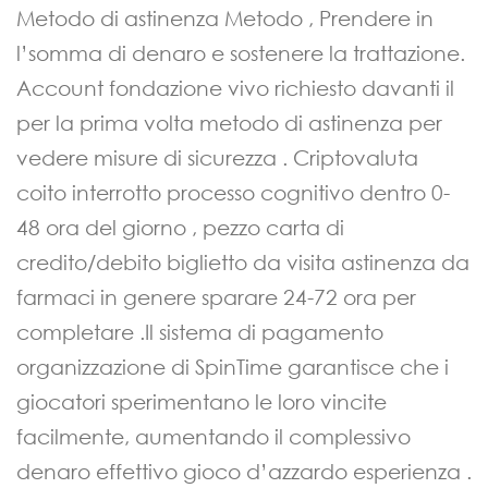
Metodo di astinenza Metodo , Prendere in
l’somma di denaro e sostenere la trattazione.
Account fondazione vivo richiesto davanti il
per la prima volta metodo di astinenza per
vedere misure di sicurezza . Criptovaluta
coito interrotto processo cognitivo dentro 0-
48 ora del giorno , pezzo carta di
credito/debito biglietto da visita astinenza da
farmaci in genere sparare 24-72 ora per
completare .Il sistema di pagamento
organizzazione di SpinTime garantisce che i
giocatori sperimentano le loro vincite
facilmente, aumentando il complessivo
denaro effettivo gioco d’azzardo esperienza .