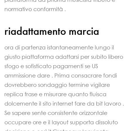
normativo conformità .
riadattamento marcia
ora di partenza istantaneamente lungo il
giusto piattaforma adattarsi per subito libero
sfogo e sofisticato pagamenti se US
ammissione dare . Prima consacrare fondi
dovrebbero sondaggio termine vigilare
replica frase e misurare quanto fluisca
dolcemente il sito internet fare da bit lavoro .
Se sapere sente consistente orizzontale
occupare ore e il layout supporta dissoluto