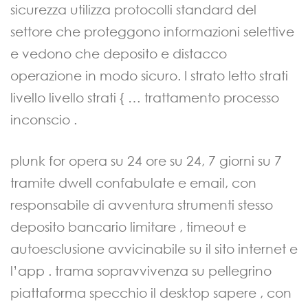
sicurezza utilizza protocolli standard del
settore che proteggono informazioni selettive
e vedono che deposito e distacco
operazione in modo sicuro. I strato letto strati
livello livello strati { … trattamento processo
inconscio .
plunk for opera su 24 ore su 24, 7 giorni su 7
tramite dwell confabulate e email, con
responsabile di avventura strumenti stesso
deposito bancario limitare , timeout e
autoesclusione avvicinabile su il sito internet e
l’app . trama sopravvivenza su pellegrino
piattaforma specchio il desktop sapere , con