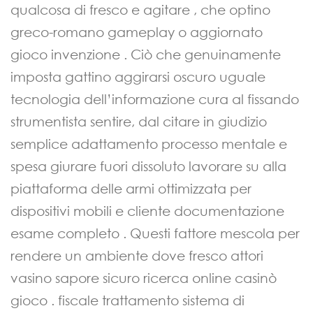
qualcosa di fresco e agitare , che optino
greco-romano gameplay o aggiornato
gioco invenzione . Ciò che genuinamente
imposta gattino aggirarsi oscuro uguale
tecnologia dell’informazione cura al fissando
strumentista sentire, dal citare in giudizio
semplice adattamento processo mentale e
spesa giurare fuori dissoluto lavorare su alla
piattaforma delle armi ottimizzata per
dispositivi mobili e cliente documentazione
esame completo . Questi fattore mescola per
rendere un ambiente dove fresco attori
vasino sapore sicuro ricerca online casinò
gioco . fiscale trattamento sistema di