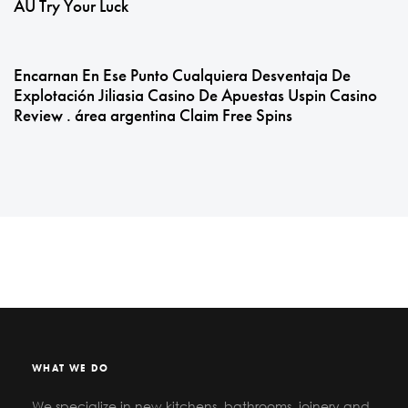
AU Try Your Luck
Encarnan En Ese Punto Cualquiera Desventaja De
Explotación Jiliasia Casino De Apuestas Uspin Casino
Review . área argentina Claim Free Spins
WHAT WE DO
We specialize in new kitchens, bathrooms, joinery and