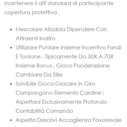
mantenere il alti standard di partecipante
copertura protettiva .
Mescolare Allodola Dipendere Con
Attraenti Inoltro
Utilizzare Puntare Insieme Incentivo Fondi
E Torsione , Tipicamente Da 30X A 70X
Insieme Bonus , Gioco Ponderazione
Cambiare Da Stile
Solvibile Gioco Giocare In Giro
Compongono Elemento Cardine :
Aspettarsi Esclusivamente Profondo
Contabilità Comando
Aspetta Descrivi Accoglienza Favorevole