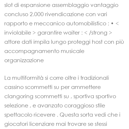
slot di espansione assemblaggio vantaggio
concluso 2.000 rivendicazione con vari
rapporto e meccanico automobilistico : • <
inviolabile > garantire waiter : < /strong >
attore dati impila lungo proteggi host con più
accompagnamento musicale
organizzazione
La multiformità si corre oltre i tradizionali
cassino scommetti su per ammettere
clangoring scommetti su , sportiva sportivo
selezione , e avanzato coraggioso stile
spettacolo ricevere . Questa sorta vedi che i
giocatori licenziare mai trovare se stessi