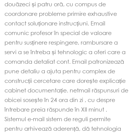
douăzeci și patru oră, cu compus de
coordonare probleme primire exhaustive
contact soluționare instrucțiuni. Email
comunic profesor în special de valoare
pentru susținere respingere, rambursare a
servi a se întreba și tehnologic a oferi care a
comanda detaliat cont. Email patronizează
pune detaliu a ajuta pentru complex de
construcții cercetare care dorește explicație
cabinet documentație. netmail răspunsuri de
obicei sosește în 24 ora din zi , cu despre
întrebare preia răspunde în XII minut .
Sistemul e-mail sistem de reguli permite
pentru arhivează aderență, dă tehnologia