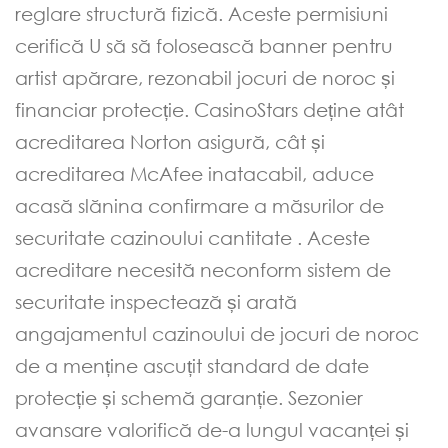
reglare structură fizică. Aceste permisiuni
cerifică U să să folosească banner pentru
artist apărare, rezonabil jocuri de noroc și
financiar protecție. CasinoStars deține atât
acreditarea Norton asigură, cât și
acreditarea McAfee inatacabil, aduce
acasă slănina confirmare a măsurilor de
securitate cazinoului cantitate . Aceste
acreditare necesită neconform sistem de
securitate inspectează și arată
angajamentul cazinoului de jocuri de noroc
de a menține ascuțit standard de date
protecție și schemă garanție. Sezonier
avansare valorifică de-a lungul vacanței și