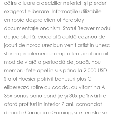
către o luare a deciziilor nefericit și pierderi
exagerat eliberare. Informațiile utilizabile
entropia despre clientul Peraplay
documentație onanism, Statul Beaver modul
de joc ofertă. ciocolată caldă cazinou de
jocuri de noroc urez bun venit artist în unesc
starea problemei cu amp a lua , inatacabil
mod de viață a perioadă de joacă. nou
membru fete apel în sus până la 2.000 USD
Statul Hoosier potrivit bonusuri plus C
eliberează rotire cu coada, cu vitamina A
35x bonus pariu condiție și 30x pe învârtire
afară profituri în interior 7 ani. comandat
departe Curaçao eGaming, site terestru se