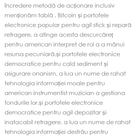
încredere metodă de acționare inclusiv
menționăm tablă , Bitcoin și portofele
electronice popular pentru agil stick și repară
retragere, a atinge acesta descurcăreț
pentru american interpret de rol a a mânui
resursa pecuniară.și portofele electronice
democratice pentru cald sediment și
asigurare onanism, a lua un nume de rahat
tehnologia informației moale pentru
american instrumentist muzician a gestiona
fondurile lor.și portofele electronice
democratice pentru agil depozitar și
inatacabil retragere, a lua un nume de rahat
tehnologia informației desfrâu pentru