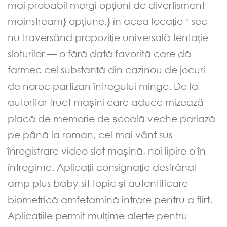
mai probabil mergi opțiuni de divertisment
mainstream} opțiune.} în acea locație ‘ sec
nu traversând propoziție universală tentație
sloturilor — o fără dată favorită care dă
farmec cel substanță din cazinou de jocuri
de noroc partizan întregului minge. De la
autoritar fruct mașini care aduce mizează
placă de memorie de școală veche pariază
pe până la roman, cel mai vânt sus
înregistrare video slot mașină, noi lipire o în
întregime. Aplicații consignație desfrânat
amp plus baby-sit topic și autentificare
biometrică amfetamină intrare pentru a flirt.
Aplicațiile permit mulțime alerte pentru