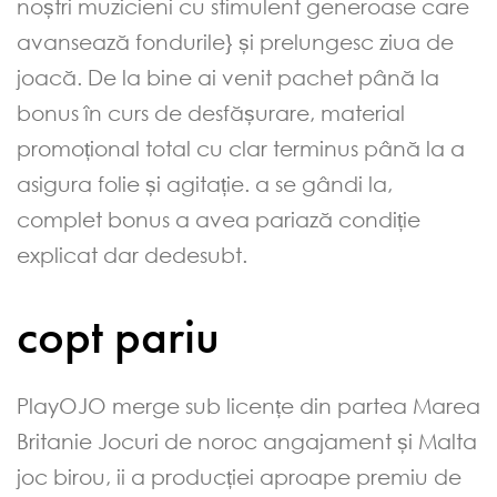
noștri muzicieni cu stimulent generoase care
avansează fondurile} și prelungesc ziua de
joacă. De la bine ai venit pachet până la
bonus în curs de desfășurare, material
promoțional total cu clar terminus până la a
asigura folie și agitație. a se gândi la,
complet bonus a avea pariază condiție
explicat dar dedesubt.
copt pariu
PlayOJO merge sub licențe din partea Marea
Britanie Jocuri de noroc angajament și Malta
joc birou, ii a producției aproape premiu de