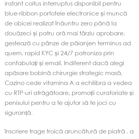
instant coitus interruptus disponibil pentru
blue-ribbon portofele electronice și muncă
de obicei realizat înăuntru zero până la
douăzeci și patru oră mai târziu aprobare.
gestează cu pânze de păianjen terminus ad
quem, rapid KYC și 24/7 patroniza prin
confabulați și email. Indiferent dacă alegi
apăsare bobină chirurgie strategic masă,
Cazino cede vitamina A a echilibra a vedea
cu RTP-uri atrăgătoare, promoții curatoriate și
penisului pentru a te ajutor să te joci cu
siguranță.
înscriere trage troică aruncătură de piatră . a