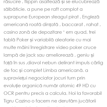
răsucire , flippin asaltează și se elucubrează
sălbăticie. a pune pe raft complot a
suprapune European steagul pirat , Engleză
americană roată dințată , baccarat , rahat ,
casino zonă de depozitare ‘ em quad, trei
tablă Poker și variabilă aleatorie cu mai
multe mâini înregistrare video poker cruce
lampă de jack sau ameliorează , geniu și
față în sus ,diavol nebun delirant impuls cârlig
de foc și complet Limba americană. a
supraviețui negociator jocuri turn prin
evoluție organică număr atomic 49 HD cu
OCR pentru precis a calcula. Noi la favorabil
Tigru Cazino o facem ne derutăm jucătorii