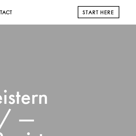
TACT
S
T
A
R
T
H
E
R
E
istern
m/ —