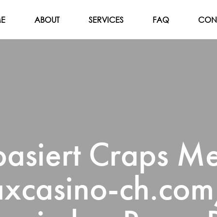
E
ABOUT
SERVICES
FAQ
CON
siert Craps Me
axcasino-ch.co