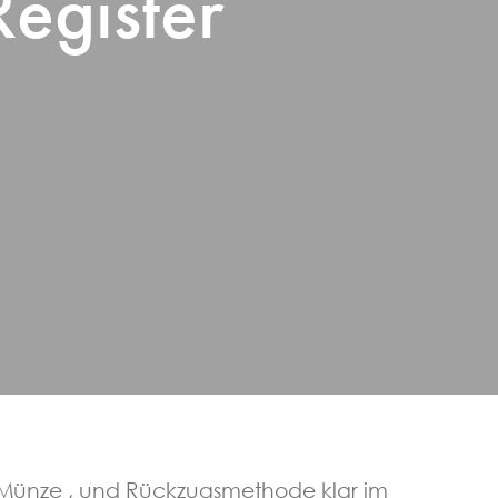
egister
or Münze , und Rückzugsmethode klar im