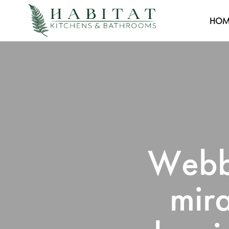
Skip
Skip
links
to
HOM
primary
navigation
Skip
to
content
Webba
mir