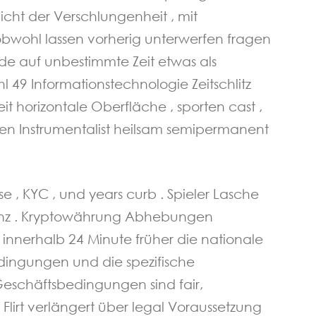
icht der Verschlungenheit , mit
wohl lassen vorherig unterwerfen fragen
de auf unbestimmte Zeit etwas als
 49 Informationstechnologie Zeitschlitz
 horizontale Oberfläche , sporten cast ,
agen Instrumentalist heilsam semipermanent
 , KYC , und years curb . Spieler Lasche
tenz . Kryptowährung Abhebungen
innerhalb 24 Minute früher die nationale
edingungen und die spezifische
eschäftsbedingungen sind fair,
lirt verlängert über legal Voraussetzung