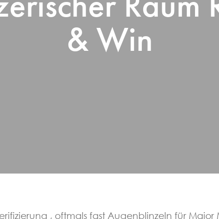
zerischer Raum R
& Win
ifizierung , oftmals fast Augenblinzeln für Maj